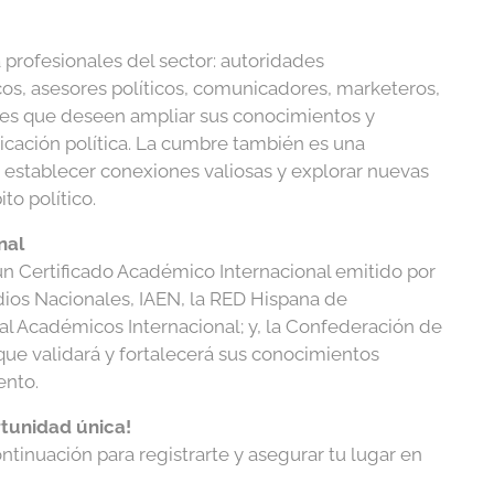
 profesionales del sector: autoridades
os, asesores políticos, comunicadores, marketeros,
ntes que deseen ampliar sus conocimientos y
ación política. La cumbre también es una
 establecer conexiones valiosas y explorar nuevas
to político.
nal
 un Certificado Académico Internacional emitido por
udios Nacionales, IAEN, la RED Hispana de
al Académicos Internacional; y, la Confederación de
que validará y fortalecerá sus conocimientos
ento.
rtunidad única!
ontinuación para registrarte y asegurar tu lugar en