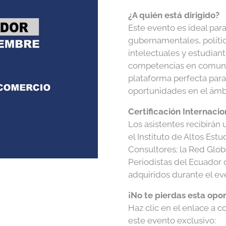
¿A quién está dirigido?
Este evento es ideal para
gubernamentales, polític
intelectuales y estudia
competencias en comunic
plataforma perfecta para
oportunidades en el ámbi
Certificación Internacio
Los asistentes recibirán
el Instituto de Altos Est
Consultores; la Red Glob
Periodistas del Ecuador 
adquiridos durante el ev
¡No te pierdas esta opo
Haz clic en el enlace a c
este evento exclusivo: