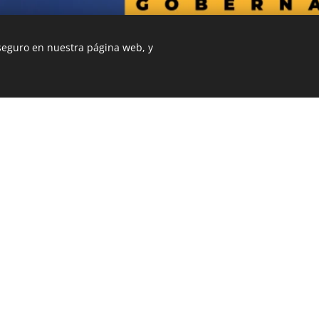
 seguro en nuestra página web, y
Reserva ahora
b fue creada con Webnode.
Crea tu propia web
gratis hoy mismo!