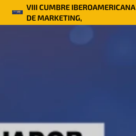
VIII CUMBRE IBEROAMERICANA
DE MARKETING,
COMUNICACIÓN Y GOBERNANZ