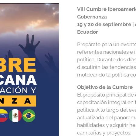
VIII Cumbre Iberoameri
Gobernanza
19 y 20 de septiembre |
Ecuador
Prepárate para un evento
referentes nacionales e 
política. Durante dos día
discutirán las tendencia
moldeando la política c
Objetivo de la Cumbre
El propósito principal de
capacitación integral en
política. A lo largo del 
actualizada del panorama
habilidades y adquirir h
campañas y proyectos.