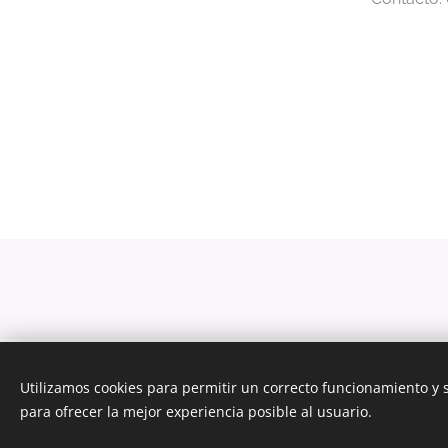
Imágenes proporcionadas por
Pexels
Utilizamos cookies para permitir un correcto funcionamiento y
para ofrecer la mejor experiencia posible al usuario.
Esta página we