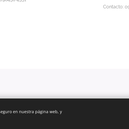
Contacto: 
 seguro en nuestra página web, y
b fue creada con Webnode.
Crea tu propia web
gratis hoy mismo!