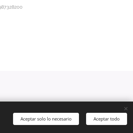
0987328200
Creado con
Webnode
Cookies
Aceptar solo lo necesario
Aceptar todo
Comenzar